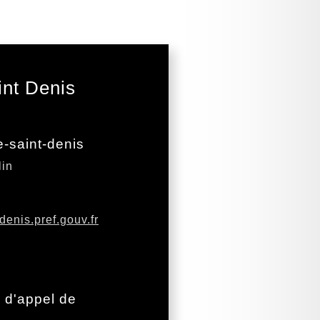
int Denis
e-saint-denis
lin
denis.pref.gouv.fr
e d'appel de