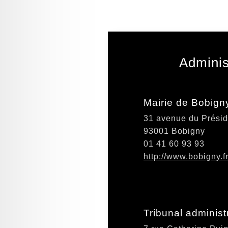
Adminis
Mairie de Bobign
31 avenue du Présid
93001 Bobigny
01 41 60 93 93
http://www.bobigny.f
Tribunal administ