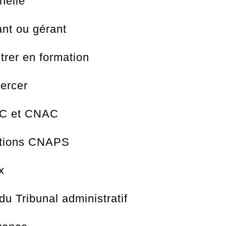
nelle
nt ou gérant
ntrer en formation
xercer
AC et CNAC
ctions CNAPS
x
u Tribunal administratif