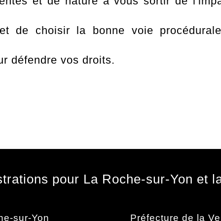
uentes et de nature à vous sortir de l'imp
e et de choisir la bonne voie procédur
ur défendre vos droits.
trations pour La Roche-sur-Yon et 
he-sur-Yon
Préfecture de la V