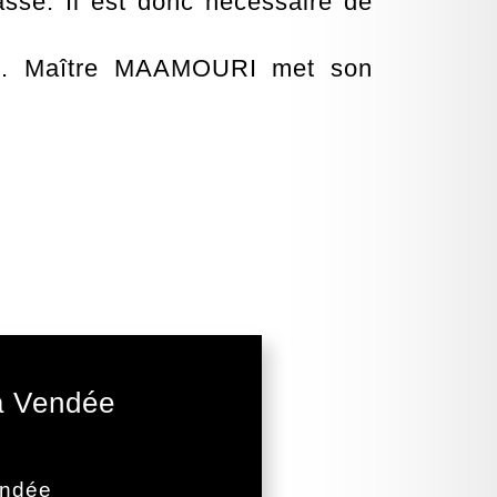
asse. Il est donc nécessaire de
ale. Maître MAAMOURI met son
la Vendée
endée