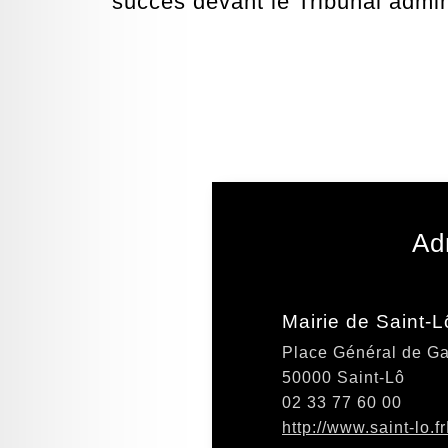
succès devant le Tribunal admini
Ad
Mairie de Saint-L
Place Général de Ga
50000 Saint-Lô
02 33 77 60 00
http://www.saint-lo.f