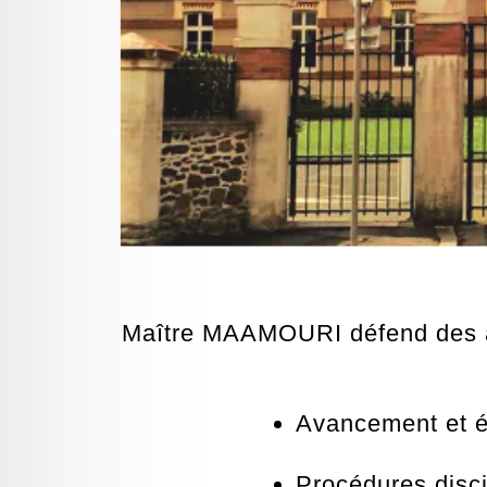
Maître MAAMOURI défend des ag
Avancement et é
Procédures disci