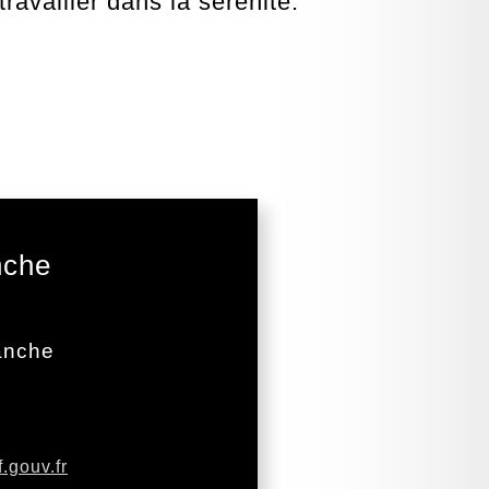
ravailler dans la sérénité.
nche
anche
.gouv.fr