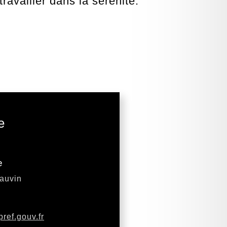
ravailler dans la sérénité.
e
e
auvin
pref.gouv.fr