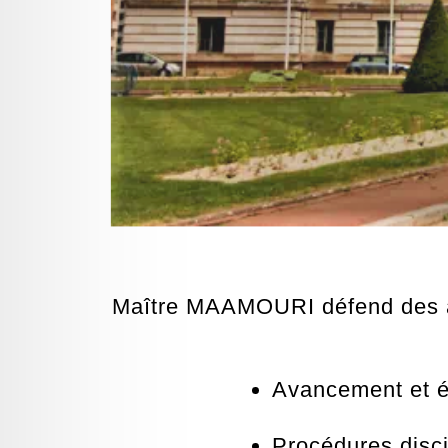
Maître MAAMOURI défend des ag
Avancement et é
Procédures disci