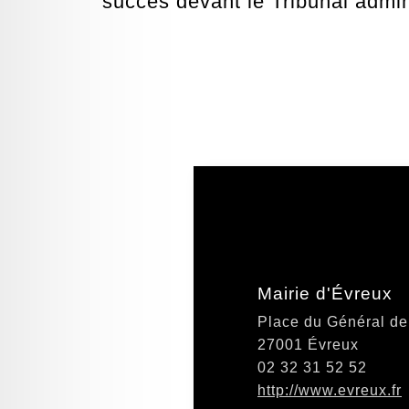
succès devant le Tribunal admini
Mairie d'Évreux
Place du Général de
27001 Évreux
02 32 31 52 52
http://www.evreux.fr